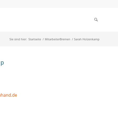
Sie sind hier:
Startseite
/
MitarbeiterBremen
/
Sarah Holzenkamp
mp
uhand.de